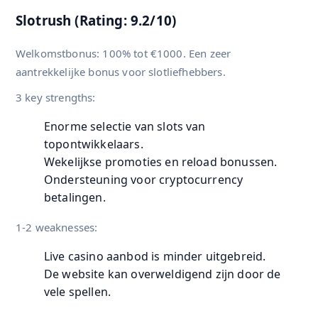
Slotrush (Rating: 9.2/10)
Welkomstbonus: 100% tot €1000. Een zeer
aantrekkelijke bonus voor slotliefhebbers.
3 key strengths:
Enorme selectie van slots van
topontwikkelaars.
Wekelijkse promoties en reload bonussen.
Ondersteuning voor cryptocurrency
betalingen.
1-2 weaknesses:
Live casino aanbod is minder uitgebreid.
De website kan overweldigend zijn door de
vele spellen.