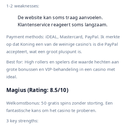
1-2 weaknesses:
De website kan soms traag aanvoelen.
Klantenservice reageert soms langzaam.
Payment methods: iDEAL, Mastercard, PayPal. Ik merkte
op dat Koning een van de weinige casino's is die PayPal
accepteert, wat een groot pluspunt is.
Best for: High rollers en spelers die waarde hechten aan
grote bonussen en VIP-behandeling in een casino met
ideal.
Magius (Rating: 8.5/10)
Welkomstbonus: 50 gratis spins zonder storting. Een
fantastische kans om het casino te proberen.
3 key strengths: