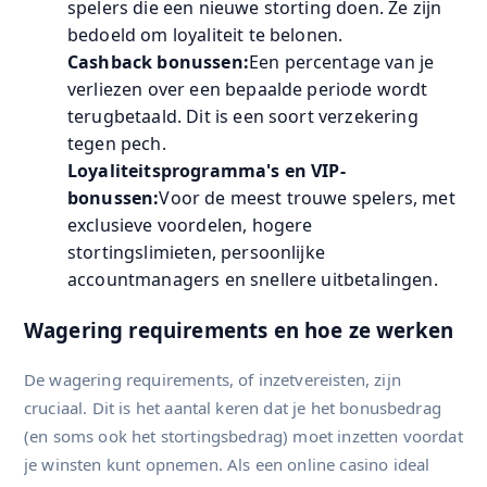
spelers die een nieuwe storting doen. Ze zijn
bedoeld om loyaliteit te belonen.
Cashback bonussen:
Een percentage van je
verliezen over een bepaalde periode wordt
terugbetaald. Dit is een soort verzekering
tegen pech.
Loyaliteitsprogramma's en VIP-
bonussen:
Voor de meest trouwe spelers, met
exclusieve voordelen, hogere
stortingslimieten, persoonlijke
accountmanagers en snellere uitbetalingen.
Wagering requirements en hoe ze werken
De wagering requirements, of inzetvereisten, zijn
cruciaal. Dit is het aantal keren dat je het bonusbedrag
(en soms ook het stortingsbedrag) moet inzetten voordat
je winsten kunt opnemen. Als een online casino ideal