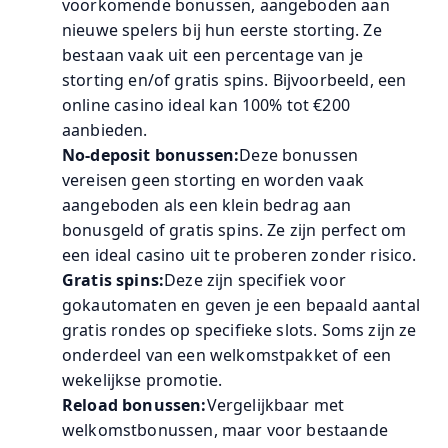
voorkomende bonussen, aangeboden aan
nieuwe spelers bij hun eerste storting. Ze
bestaan vaak uit een percentage van je
storting en/of gratis spins. Bijvoorbeeld, een
online casino ideal kan 100% tot €200
aanbieden.
No-deposit bonussen:
Deze bonussen
vereisen geen storting en worden vaak
aangeboden als een klein bedrag aan
bonusgeld of gratis spins. Ze zijn perfect om
een ideal casino uit te proberen zonder risico.
Gratis spins:
Deze zijn specifiek voor
gokautomaten en geven je een bepaald aantal
gratis rondes op specifieke slots. Soms zijn ze
onderdeel van een welkomstpakket of een
wekelijkse promotie.
Reload bonussen:
Vergelijkbaar met
welkomstbonussen, maar voor bestaande