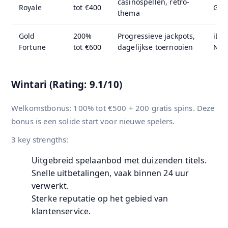
casinospellen, retro-
Royale
tot €400
Gir
thema
Gold
200%
Progressieve jackpots,
iDEA
Fortune
tot €600
dagelijkse toernooien
Neo
Wintari (Rating: 9.1/10)
Welkomstbonus: 100% tot €500 + 200 gratis spins. Deze
bonus is een solide start voor nieuwe spelers.
3 key strengths:
Uitgebreid spelaanbod met duizenden titels.
Snelle uitbetalingen, vaak binnen 24 uur
verwerkt.
Sterke reputatie op het gebied van
klantenservice.