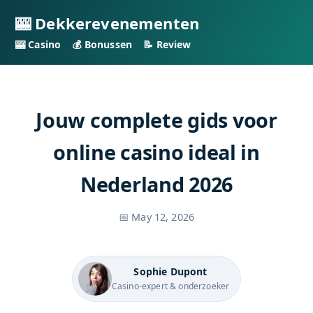
🎰 Dekkerevenementen
🎰 Casino
💰 Bonussen
📝 Review
Jouw complete gids voor
online casino ideal in
Nederland 2026
📅 May 12, 2026
Sophie Dupont
Casino-expert & onderzoeker