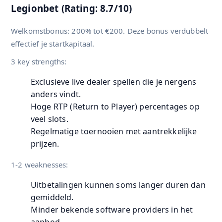
Legionbet (Rating: 8.7/10)
Welkomstbonus: 200% tot €200. Deze bonus verdubbelt
effectief je startkapitaal.
3 key strengths:
Exclusieve live dealer spellen die je nergens
anders vindt.
Hoge RTP (Return to Player) percentages op
veel slots.
Regelmatige toernooien met aantrekkelijke
prijzen.
1-2 weaknesses:
Uitbetalingen kunnen soms langer duren dan
gemiddeld.
Minder bekende software providers in het