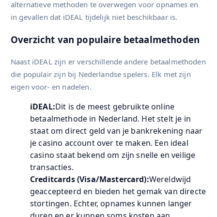
alternatieve methoden te overwegen voor opnames en
in gevallen dat iDEAL tijdelijk niet beschikbaar is.
Overzicht van populaire betaalmethoden
Naast iDEAL zijn er verschillende andere betaalmethoden
die populair zijn bij Nederlandse spelers. Elk met zijn
eigen voor- en nadelen.
iDEAL:
Dit is de meest gebruikte online
betaalmethode in Nederland. Het stelt je in
staat om direct geld van je bankrekening naar
je casino account over te maken. Een ideal
casino staat bekend om zijn snelle en veilige
transacties.
Creditcards (Visa/Mastercard):
Wereldwijd
geaccepteerd en bieden het gemak van directe
stortingen. Echter, opnames kunnen langer
duren en er kunnen soms kosten aan