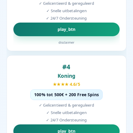
✓ Gelicentieerd & gereguleerd
✓ Snelle uitbetalingen
✓ 24/7 Ondersteuning
play_btn
disclaimer
#4
Koning
★★★★ 4.6/5
100% tot 500€ + 200 Free Spins
✓ Gelicentieerd & gereguleerd
✓ Snelle uitbetalingen
✓ 24/7 Ondersteuning
play_btn